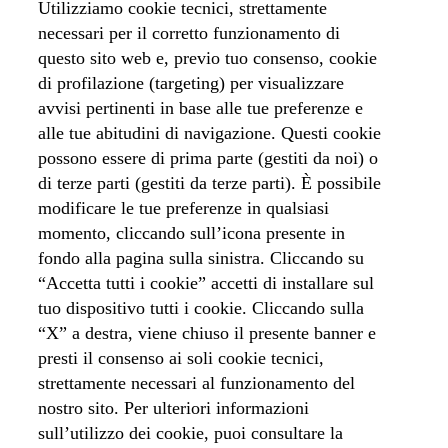
Utilizziamo cookie tecnici, strettamente
Segmento professionale:
Performance Management,
necessari per il corretto funzionamento di
Accounting, Industrial, ERP, SAP, Human Resources,
questo sito web e, previo tuo consenso, cookie
Finance, Manufacturing, Technology
di profilazione (targeting) per visualizzare
avvisi pertinenti in base alle tue preferenze e
alle tue abitudini di navigazione. Questi cookie
Candidati ora »
possono essere di prima parte (gestiti da noi) o
di terze parti (gestiti da terze parti). È possibile
modificare le tue preferenze in qualsiasi
momento, cliccando sull’icona presente in
Home page Acea
fondo alla pagina sulla sinistra. Cliccando su
“Accetta tutti i cookie” accetti di installare sul
Lavora con noi
tuo dispositivo tutti i cookie. Cliccando sulla
“X” a destra, viene chiuso il presente banner e
Posizioni Aperte
presti il consenso ai soli cookie tecnici,
strettamente necessari al funzionamento del
nostro sito. Per ulteriori informazioni
S
S
S
S
S
sull’utilizzo dei cookie, puoi consultare la
i
i
i
i
i