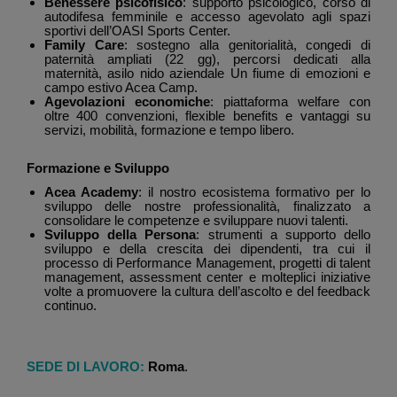
Benessere psicofisico
: supporto psicologico, corso di
autodifesa femminile e accesso agevolato agli spazi
sportivi dell’OASI Sports Center.
Family Care
: sostegno alla genitorialità, congedi di
paternità ampliati (22 gg), percorsi dedicati alla
maternità, asilo nido aziendale Un fiume di emozioni e
campo estivo Acea Camp.
Agevolazioni economiche
: piattaforma welfare con
oltre 400 convenzioni, flexible benefits e vantaggi su
servizi, mobilità, formazione e tempo libero.
Formazione e Sviluppo
Acea Academy
: il nostro ecosistema formativo per lo
sviluppo delle nostre professionalità, finalizzato a
consolidare le competenze e sviluppare nuovi talenti.
Sviluppo della Persona
: strumenti a supporto dello
sviluppo e della crescita dei dipendenti, tra cui il
processo di Performance Management, progetti di talent
management, assessment center e molteplici iniziative
volte a promuovere la cultura dell’ascolto e del feedback
continuo.
SEDE DI LAVORO:
Roma
.