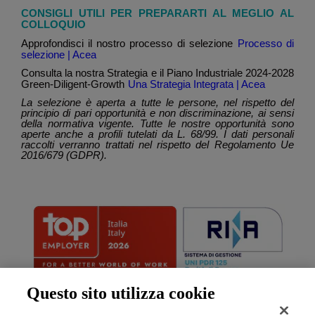
CONSIGLI UTILI PER PREPARARTI AL MEGLIO AL
COLLOQUIO
Approfondisci il nostro processo di selezione
Processo di
selezione | Acea
Consulta la nostra Strategia e il Piano Industriale 2024-2028
Green-Diligent-Growth
Una Strategia Integrata | Acea
La selezione è aperta a tutte le persone, nel rispetto del
principio di pari opportunità e non discriminazione, ai sensi
della normativa vigente. Tutte le nostre opportunità sono
aperte anche a profili tutelati da L. 68/99. I dati personali
raccolti verranno trattati nel rispetto del Regolamento Ue
2016/679 (GDPR).
Questo sito utilizza cookie