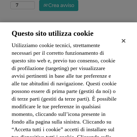
Crea avviso
Questo sito utilizza cookie
Spiacenti, questa posizione è già stata assegnata
Utilizziamo cookie tecnici, strettamente
necessari per il corretto funzionamento di
questo sito web e, previo tuo consenso, cookie
di profilazione (targeting) per visualizzare
avvisi pertinenti in base alle tue preferenze e
alle tue abitudini di navigazione. Questi cookie
possono essere di prima parte (gestiti da noi) o
di terze parti (gestiti da terze parti). È possibile
modificare le tue preferenze in qualsiasi
momento, cliccando sull’icona presente in
Home page Acea
fondo alla pagina sulla sinistra. Cliccando su
“Accetta tutti i cookie” accetti di installare sul
Lavora con noi