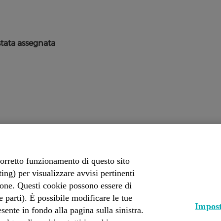
stata assegnata
corretto funzionamento di questo sito
 noi
Posizioni Aperte
S
ing) per visualizzare avvisi pertinenti
i
a
zione. Questi cookie possono essere di
p
ze parti). È possibile modificare le tue
r
Impost
e
ente in fondo alla pagina sulla sinistra.
i