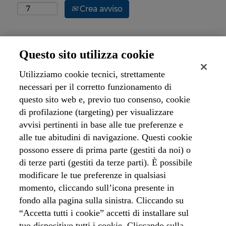
Crea avviso
Questo sito utilizza cookie
Spiacenti, questa posizione è già stata assegnata
Utilizziamo cookie tecnici, strettamente
necessari per il corretto funzionamento di
questo sito web e, previo tuo consenso, cookie
di profilazione (targeting) per visualizzare
avvisi pertinenti in base alle tue preferenze e
alle tue abitudini di navigazione. Questi cookie
possono essere di prima parte (gestiti da noi) o
di terze parti (gestiti da terze parti). È possibile
modificare le tue preferenze in qualsiasi
momento, cliccando sull’icona presente in
Homepage Acque
fondo alla pagina sulla sinistra. Cliccando su
“Accetta tutti i cookie” accetti di installare sul
Homepage Carriere
tuo dispositivo tutti i cookie. Cliccando sulla