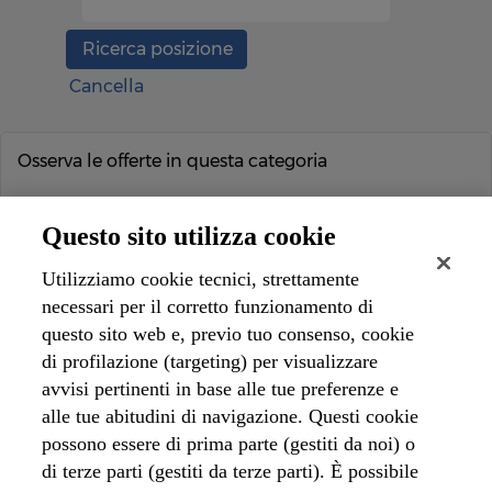
Cancella
Osserva le offerte in questa categoria
Seleziona la frequenza (in giorni) di ricezione di un
avviso:
Questo sito utilizza cookie
Utilizziamo cookie tecnici, strettamente
necessari per il corretto funzionamento di
questo sito web e, previo tuo consenso, cookie
di profilazione (targeting) per visualizzare
avvisi pertinenti in base alle tue preferenze e
alle tue abitudini di navigazione. Questi cookie
possono essere di prima parte (gestiti da noi) o
di terze parti (gestiti da terze parti). È possibile